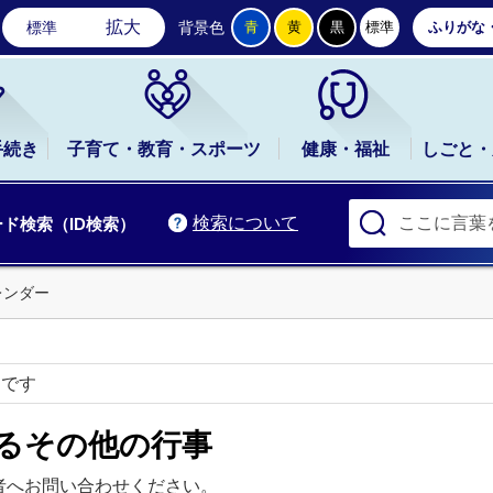
石岡市公式ホームページ
拡大
標準
背景色
青
黄
黒
標準
ふりがな
手続き
子育て・教育・スポーツ
健康・福祉
しごと・
検索について
ド検索（ID検索）
レンダー
ーです
るその他の行事
者へお問い合わせください。