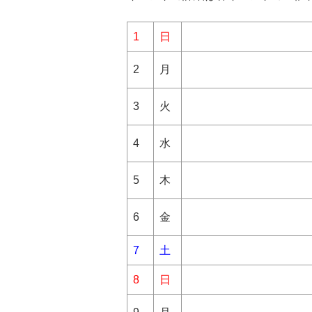
1
日
2
月
3
火
4
水
5
木
6
金
7
土
8
日