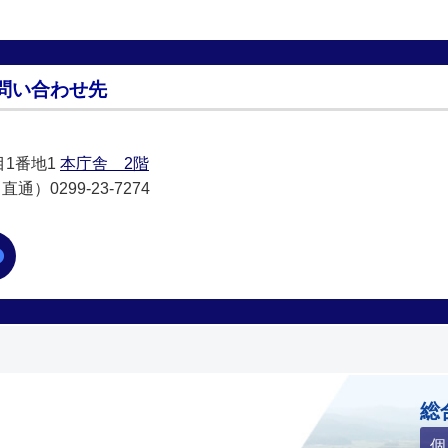
問い合わせ先
目1番地1
本庁舎 2階
通）0299-23-7274
ホームページ
総
個