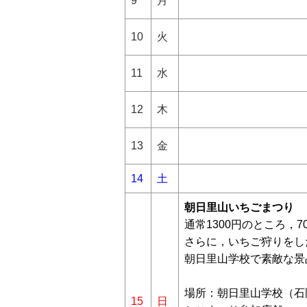
9
月
10
火
11
水
12
木
13
金
14
土
朝日里山いちごまつり
通常1300円のところ，
さらに，いちご狩りをした
朝日里山学校で素敵な景
場所：朝日里山学校（石岡市
15
日