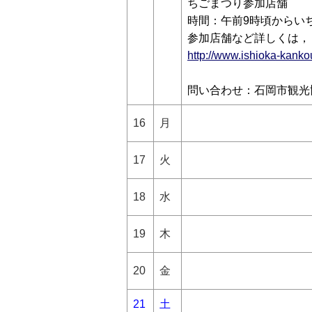
ちごまつり参加店舗
時間：午前9時頃からい
参加店舗など詳しくは，
http://www.ishioka-kank
問い合わせ：石岡市観光協会
16
月
17
火
18
水
19
木
20
金
21
土