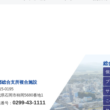
ホームページ
総
個
プ
郷総合支所複合施設
5-0195
サ
県石岡市柿岡5680番地1
こ
0299-43-1111
話番号：