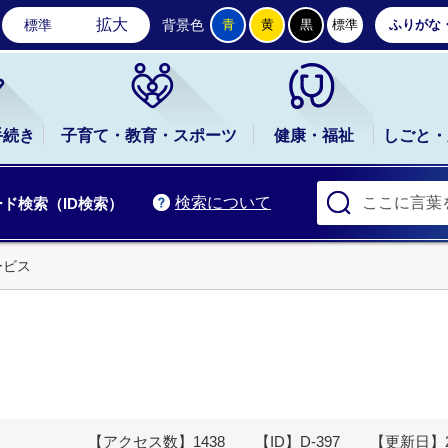
石岡市公式ホームページ
拡大
標準
背景色
青
黄
黒
標準
ふりがな
手続き
子育て・教育・スポーツ
健康・福祉
しごと・
検索について
ド検索（ID検索）
ービス
【アクセス数】
1438
【ID】
D-397
【更新日】