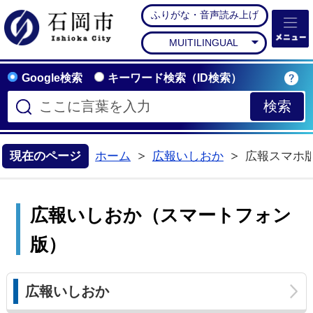
ふりがな・音声読み上げ
石岡市公式ホームペー
MUITILINGUAL
Google検索
キーワード検索（ID検索）
現在のページ
ホーム
広報いしおか
広報スマホ
広報いしおか（スマートフォン
版）
広報いしおか