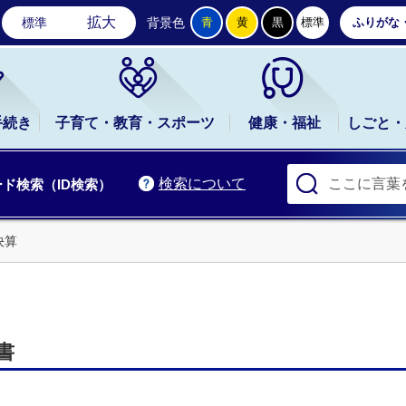
石岡市公式ホームページ
拡大
標準
背景色
青
黄
黒
標準
ふりがな
手続き
子育て・教育・スポーツ
健康・福祉
しごと・
検索について
ド検索（ID検索）
決算
書