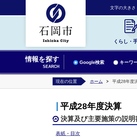
文字の大きさ
くらし・
情報を探す
Google検索
キーワー
SEARCH
現在の位置
ホーム
平成28年度
平成28年度決算
決算及び主要施策の説明
表紙・目次