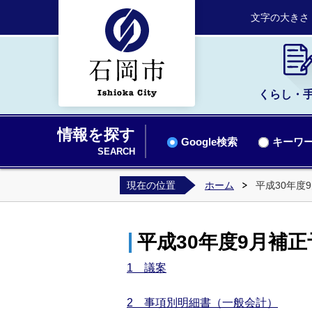
文字の大きさ
くらし・
情報を探す
Google検索
キーワー
SEARCH
現在の位置
ホーム
平成30年度
平成30年度9月補
1 議案
2 事項別明細書（一般会計）