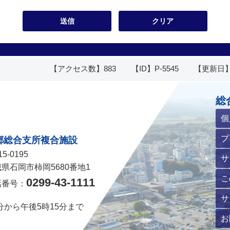
【アクセス数】
883
【ID】
P-5545
【更新日
ホームページ
総
個
プ
郷総合支所複合施設
5-0195
サ
県石岡市柿岡5680番地1
こ
0299-43-1111
話番号：
サ
分から午後5時15分まで
お