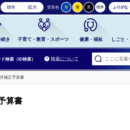
石岡市公式ホームページ
拡大
標準
背景色
青
黄
黒
標準
ふりがな
手続き
子育て・教育・スポーツ
健康・福祉
しごと・
検索について
ド検索（ID検索）
9月補正予算書
正予算書