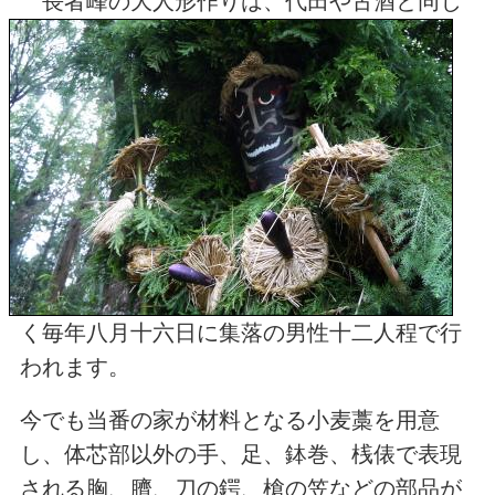
長者峰の大人形作りは、代田や古酒と同じ
く毎年八月十六日に集落の男性十二人程で行
われます。
今でも当番の家が材料となる小麦藁を用意
し、体芯部以外の手、足、鉢巻、桟俵で表現
される胸、臍、刀の鍔、槍の笠などの部品が