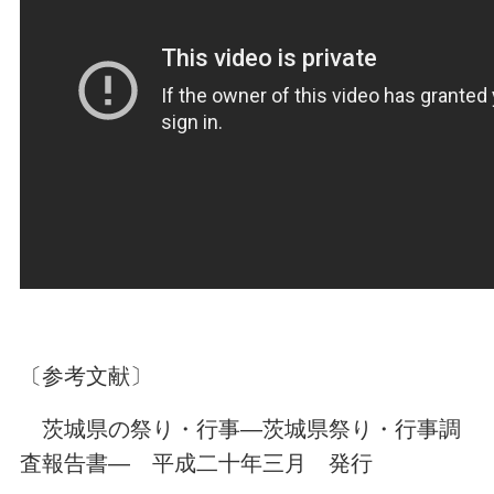
〔参考文献〕
茨城県の祭り・行事―茨城県祭り・行事調
査報告書― 平成二十年三月 発行