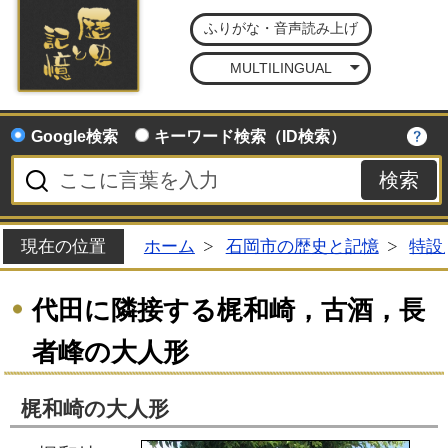
石
ふりがな・音声読み上げ
MULTILINGUAL
Google検索
キーワード検索（ID検索）
現在の位置
ホーム
石岡市の歴史と記憶
特設
代田に隣接する梶和崎，古酒，長
者峰の大人形
梶和崎の大人形