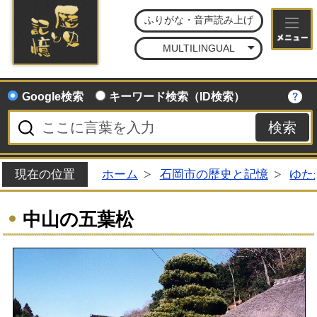
石
ふりがな・音声読み上げ
MULTILINGUAL
Google検索
キーワード検索（ID検索）
現在の位置
ホーム
石岡市の歴史と記憶
ゆた
中山の五葉松