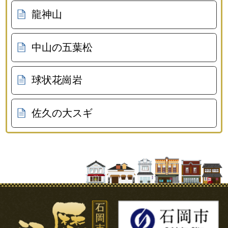
龍神山
中山の五葉松
球状花崗岩
佐久の大スギ
石岡市の歴史と記憶