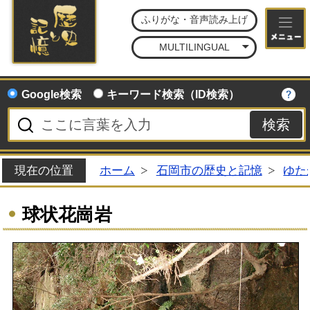
石
ふりがな・音声読み上げ
MULTILINGUAL
Google検索
キーワード検索（ID検索）
現在の位置
ホーム
石岡市の歴史と記憶
ゆた
球状花崗岩