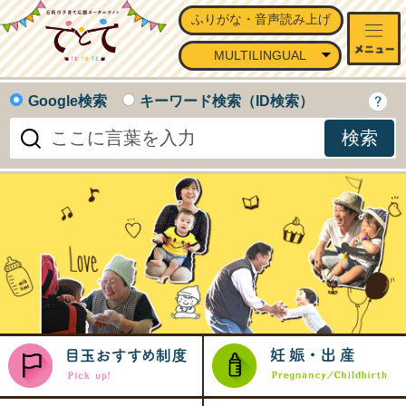
ふりがな・音声読み上げ
石岡市子育て応援ポータルサイ
MULTILINGUAL
Google検索
キーワード検索（ID検索）