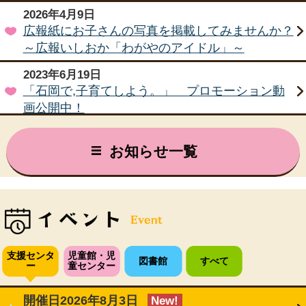
2026年4月9日
広報紙にお子さんの写真を掲載してみませんか？
～広報いしおか「わがやのアイドル」～
2023年6月19日
「石岡で,子育てしよう。」 プロモーション動
画公開中！
2019年7月26日
お知らせ一覧
幼児教育・保育の無償化について
2018年6月6日
授乳やおむつ交換がしやすい！石岡市内の「赤ち
ゃんの駅」
2017年10月26日
「てとて」オープン！
支援センタ
児童館・児
図書館
すべて
ー
童センター
開催日2026年8月3日
New!