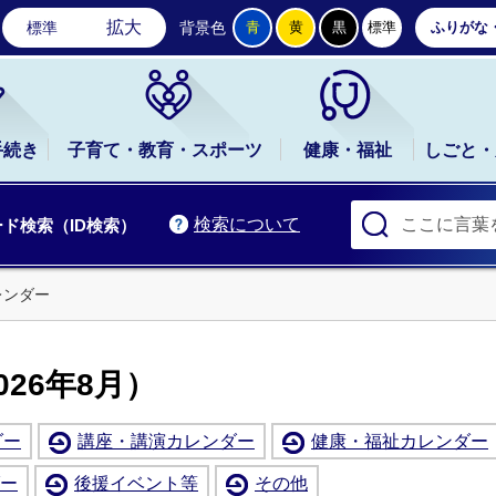
石岡市公式ホームページ
拡大
標準
背景色
青
黄
黒
標準
ふりがな
手続き
子育て・教育・スポーツ
健康・福祉
しごと・
検索について
ド検索（ID検索）
レンダー
26年8月）
ダー
講座・講演カレンダー
健康・福祉カレンダー
ー
後援イベント等
その他