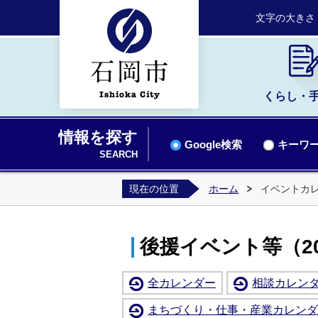
文字の大きさ
くらし・
情報を探す
Google検索
キーワー
SEARCH
現在の位置
ホーム
イベントカ
後援イベント等（20
全カレンダー
相談カレン
まちづくり・仕事・産業カレンダ