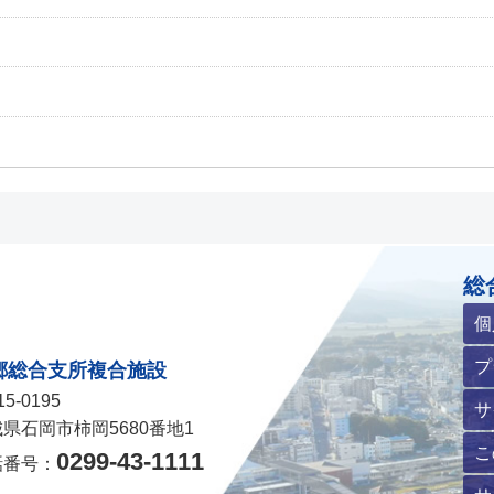
ホームページ
総
個
プ
郷総合支所複合施設
5-0195
サ
県石岡市柿岡5680番地1
こ
0299-43-1111
話番号：