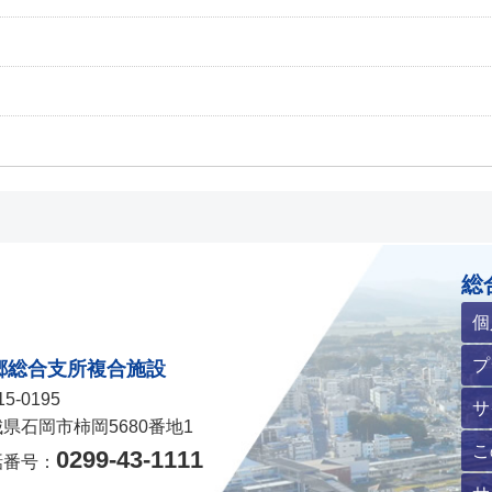
ホームページ
総
個
プ
郷総合支所複合施設
5-0195
サ
県石岡市柿岡5680番地1
こ
0299-43-1111
話番号：