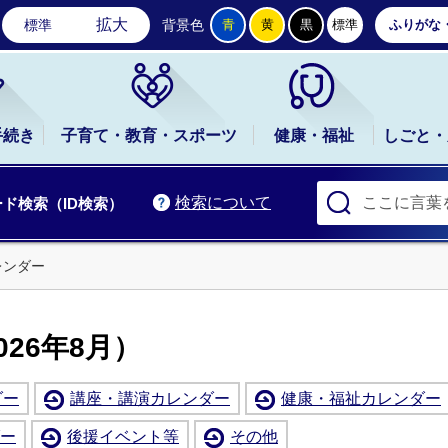
石岡市公式ホームページ
拡大
標準
背景色
青
黄
黒
標準
ふりがな
手続き
子育て・教育・スポーツ
健康・福祉
しごと・
検索について
ド検索（ID検索）
レンダー
26年8月）
ダー
講座・講演カレンダー
健康・福祉カレンダー
ー
後援イベント等
その他