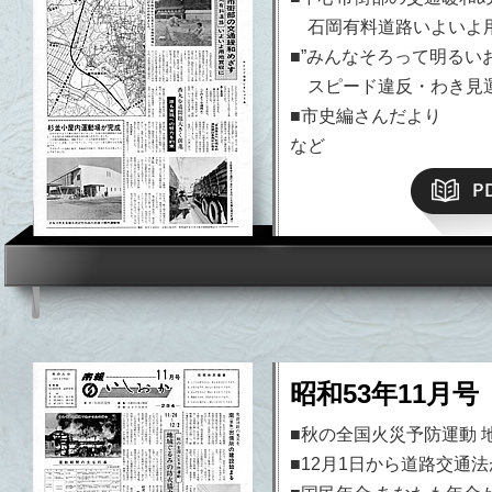
石岡有料道路いよいよ
■”みんなそろって明るい
スピード違反・わき見
■市史編さんだより
など
昭和53年11月号
■秋の全国火災予防運動 
■12月1日から道路交通