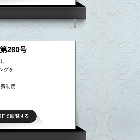
第280号
出に
ングを
養費制度
PDFで閲覧する