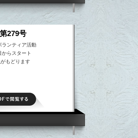
第279号
ボランティア活動
日からスタート
税がもどります
PDFで閲覧する