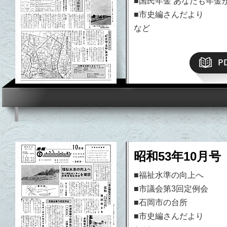
■国民年金 あなたも年金
■市史編さんだより
など
昭和53年10月号
■福祉水準の向上へ
■市議会第3回定例会
■石岡市の台所
■市史編さんだより