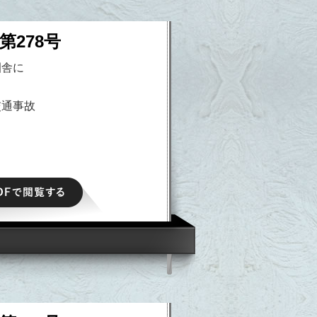
第278号
園舎に
交通事故
PDFで閲覧する