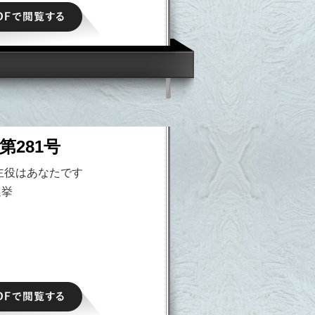
PDFで閲覧する
第281号
主役はあなたです
選挙
PDFで閲覧する