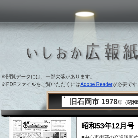
 PAPER ARCHIVE
※閲覧データには、一部欠落があります。
※PDFファイルをご覧いただくには
Adobe Reader
が必要です
旧石岡市 1978
年（昭和
昭和53年12月号
■中心市街部の交通暖和