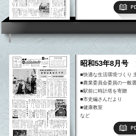
昭和53年8月号 
■快適な生活環境づくり 
■農業委員会委員の一般
■駅前に時計塔を寄贈
■市史編さんだより
■健康教室
など