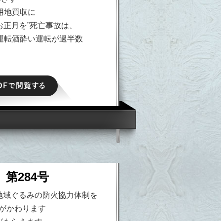
用地買収に
お正月を”死亡事故は、
運転酒酔い運転が過半数
PDFで閲覧する
 第284号
地域ぐるみの防火協力体制を
法がかわります