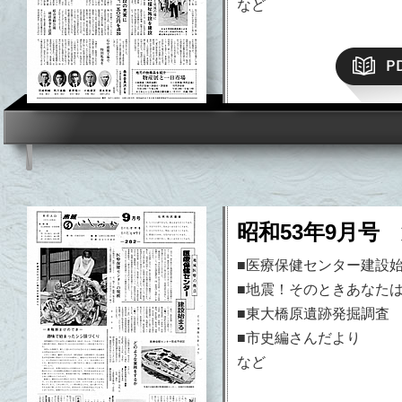
など
昭和53年9月号 
■医療保健センター建設
■地震！そのときあなた
■東大橋原遺跡発掘調査
■市史編さんだより
など