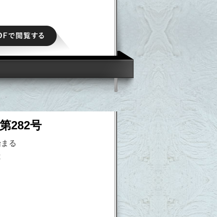
PDFで閲覧する
第282号
始まる
は