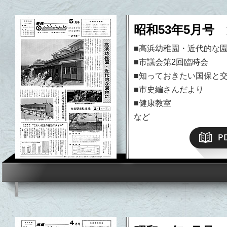
昭和53年5月号 
■高浜幼稚園・近代的な
■市議会第2回臨時会
■知っておきたい国保と
■市史編さんだより
■健康教室
など