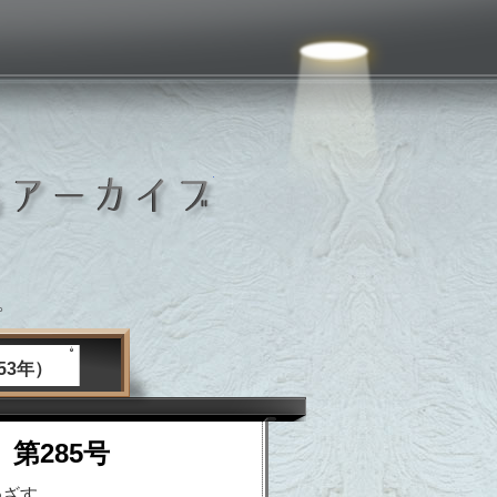
いしおか広報紙アーカイブ
。
53年）
 第285号
めざす