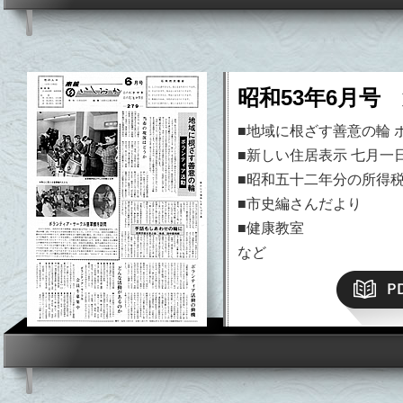
昭和53年6月号 
■地域に根ざす善意の輪 
■新しい住居表示 七月一
■昭和五十二年分の所得
■市史編さんだより
平成19年）以降はこちら
■健康教室
など