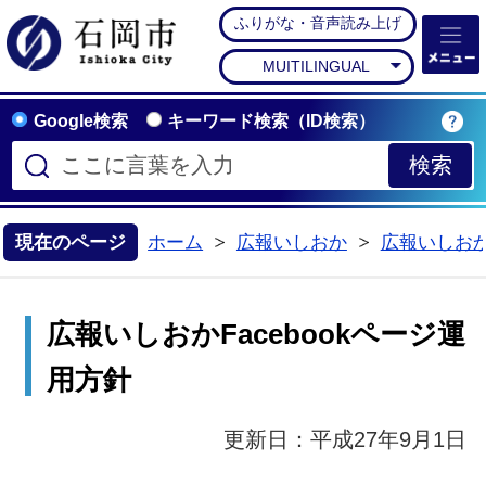
ふりがな・音声読み上げ
石岡市公式ホームペー
MUITILINGUAL
Google検索
キーワード検索（ID検索）
現在のページ
ホーム
広報いしおか
広報いしおかF
>
>
広報いしおかFacebookページ運
用方針
更新日：平成27年9月1日