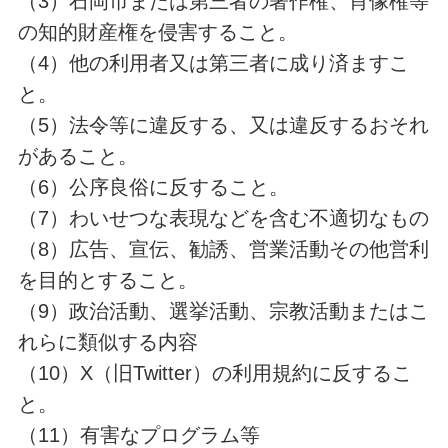
（3）石岡市または第三者の著作権、肖像権等
の知的財産権を侵害すること。
（4）他の利用者又は第三者に成り済ますこ
と。
（5）法令等に違反する、又は違反するおそれ
があること。
（6）公序良俗に反すること。
（7）わいせつな表現などを含む不適切なもの
（8）広告、宣伝、勧誘、営業活動その他営利
を目的とすること。
（9）政治活動、選挙活動、宗教活動またはこ
れらに類似する内容
（
10
）
X（旧Twitter）
の利用規約に反するこ
と。
（
11
）有害なプログラム等