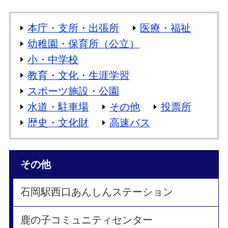
本庁・支所・出張所
医療・福祉
幼稚園・保育所（公立）
小・中学校
教育・文化・生涯学習
スポーツ施設・公園
水道・駐車場
その他
投票所
歴史・文化財
高速バス
その他
石岡駅西口あんしんステーション
鹿の子コミュニティセンター