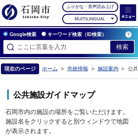
ふりがな・音声読み上げ
石岡市公式ホームペー
MUITILINGUAL
Google検索
キーワード検索（ID検索）
現在のページ
ホーム
市政情報
施設案内
公
>
>
公共施設ガイドマップ
石岡市内の施設の場所をご覧いただけます。
施設名をクリックすると別ウィンドウで地図
が表示されます。