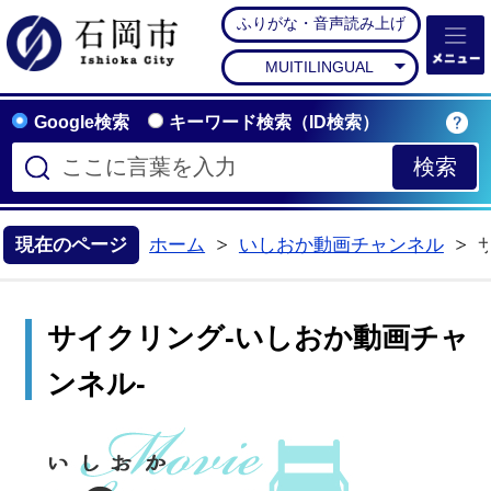
ふりがな・音声読み上げ
石岡市公式ホームペー
MUITILINGUAL
Google検索
キーワード検索（ID検索）
現在のページ
ホーム
いしおか動画チャンネル
サイクリング-いしおか動画チャ
ンネル-