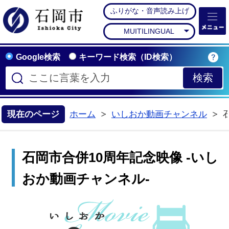
ふりがな・音声読み上げ
石岡市公式ホームペー
MUITILINGUAL
Google検索
キーワード検索（ID検索）
現在のページ
ホーム
いしおか動画チャンネル
石岡市合併10周年記念映像 -いし
おか動画チャンネル-