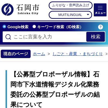
ふりがな・音声読み上げ
石岡市公式ホームペー
MUITILINGUAL
Google検索
キーワード検索（ID検索）
現在のページ
ホーム
しごと・産業 ・まちづくり
>
【公募型プロポーザル情報】石
岡市下水道情報デジタル化業務
委託の公募型プロポーザルの結
果について