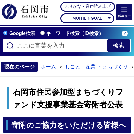
ふりがな・音声読み上げ
石岡市公式ホームペー
MUITILINGUAL
Google検索
キーワード検索（ID検索）
現在のページ
ホーム
しごと・産業 ・まちづくり
>
石岡市住民参加型まちづくりフ
ァンド支援事業基金寄附者公表
寄附のご協力をいただける皆様へ