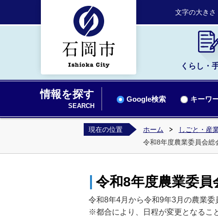
文字の大きさ
くらし・
情報を探す
Google検索
キーワー
SEARCH
現在の位置
ホーム
しごと・産業
令和8年度農業委員会総
令和8年度農業委員
令和8年4月から令和9年3月の農業
※都合により、日程が変更となるこ