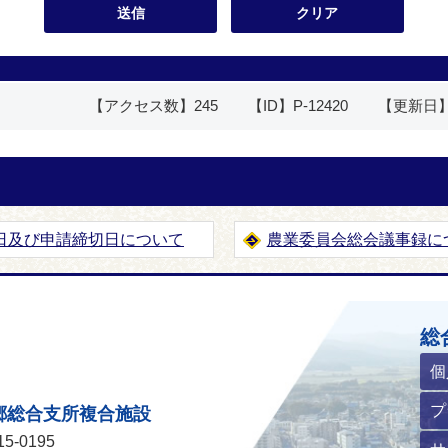
【アクセス数】
245
【ID】
P-12420
【更新日
日及び申請締切日について
農業委員会総会議事録に
ホームページ
総
個
プ
郷総合支所複合施設
5-0195