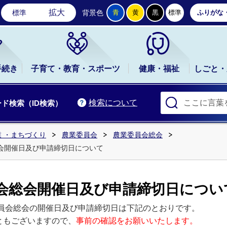
石岡市公式ホームページ
拡大
標準
背景色
青
黄
黒
標準
ふりがな
手続き
子育て・教育・スポーツ
健康・福祉
しごと・
検索について
ド検索（ID検索）
 ・まちづくり
農業委員会
農業委員会総会
会開催日及び申請締切日について
会総会開催日及び申請締切日につい
委員会総会の開催日及び申請締切日は下記のとおりです。
ともございますので、
事前の確認をお願いいたします。