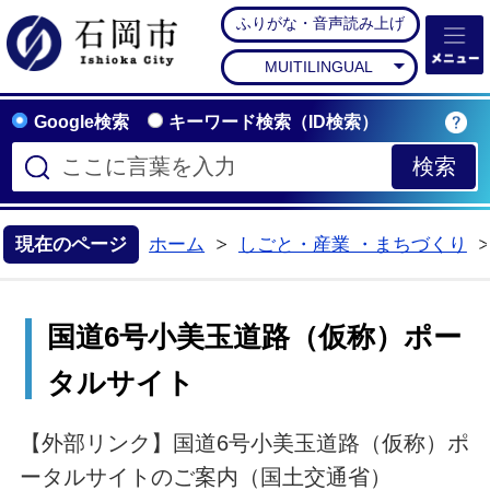
ふりがな・音声読み上げ
石岡市公式ホームペー
MUITILINGUAL
Google検索
キーワード検索（ID検索）
現在のページ
ホーム
しごと・産業 ・まちづくり
>
国道6号小美玉道路（仮称）ポー
タルサイト
【外部リンク】国道6号小美玉道路（仮称）ポ
ータルサイトのご案内（国土交通省）