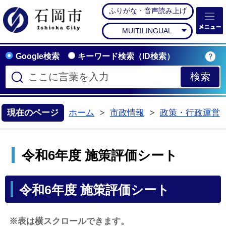
ふりがな・音声読み上げ
石岡市公式ホームペー
MUITILINGUAL
Google検索
キーワード検索（ID検索）
現在のページ
ホーム
市政情報
政策・行政運営
>
>
令和6年度 施策評価シート
令和6年度 施策評価シート
※表は横スクロールできます。