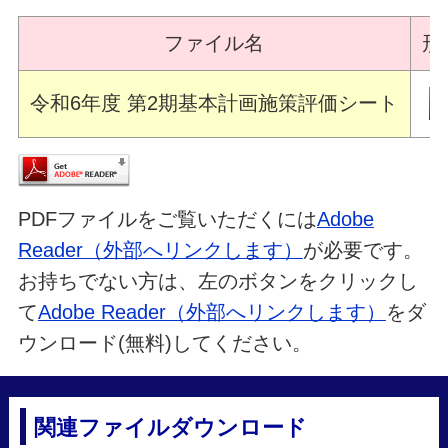
ファイル名
形
令和6年度 第2期基本計画施策評価シート
PDFファイルをご覧いただくには
Adobe
Reader（外部へリンクします）
が必要です。
お持ちでない方は、左のボタンをクリックし
て
Adobe Reader（外部へリンクします）
をダ
ウンロード(無料)してください。
関連ファイルダウンロード