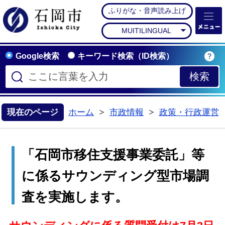
ふりがな・音声読み上げ
石岡市公式ホームペー
MUITILINGUAL
Google検索
キーワード検索（ID検索）
現在のページ
ホーム
市政情報
政策・行政運営
>
>
「石岡市移住支援事業委託」等
に係るサウンディング型市場調
査を実施します。