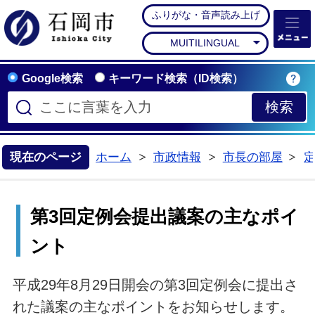
ふりがな・音声読み上げ
石岡市公式ホームペー
MUITILINGUAL
Google検索
キーワード検索（ID検索）
現在のページ
ホーム
市政情報
市長の部屋
>
>
>
第3回定例会提出議案の主なポイ
ント
平成29年8月29日開会の第3回定例会に提出さ
れた議案の主なポイントをお知らせします。