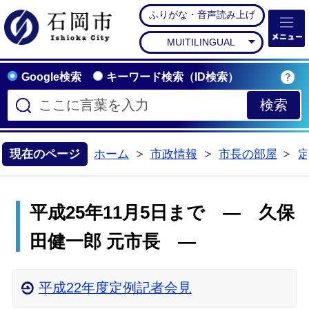
ふりがな・音声読み上げ
石岡市公式ホームペー
MUITILINGUAL
Google検索
キーワード検索（ID検索）
現在のページ
ホーム
市政情報
市長の部屋
>
>
>
平成25年11月5日まで ― 久保
田健一郎 元市長 ―
平成22年度定例記者会見