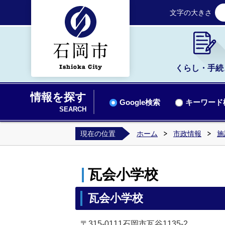
文字の大きさ
くらし・手続
情報を探す
Google検索
キーワード
SEARCH
現在の位置
ホーム
市政情報
施
瓦会小学校
瓦会小学校
〒315-0111石岡市瓦谷1135-2