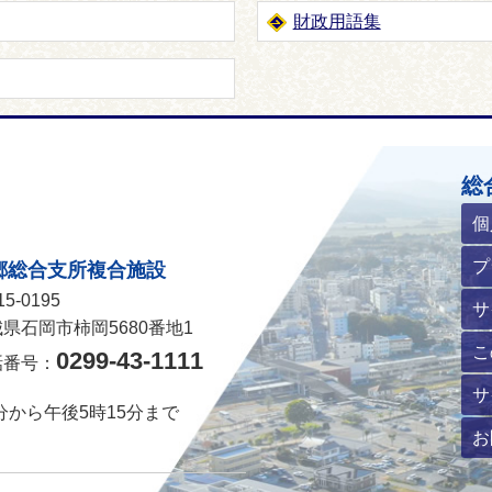
財政用語集
ホームページ
総
個
プ
郷総合支所複合施設
5-0195
サ
県石岡市柿岡5680番地1
こ
0299-43-1111
話番号：
サ
分から午後5時15分まで
お