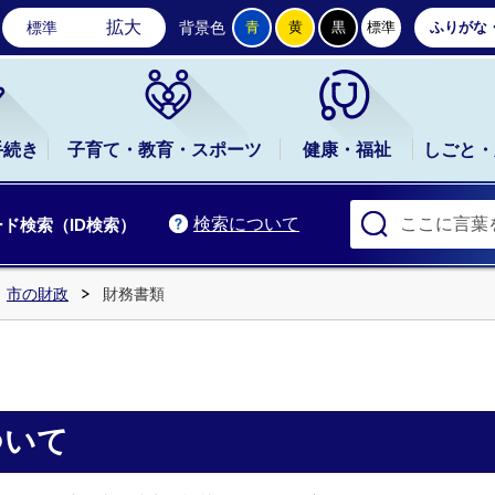
石岡市公式ホームページ
拡大
標準
背景色
青
黄
黒
標準
ふりがな
手続き
子育て・教育・スポーツ
健康・福祉
しごと・
検索について
ド検索（ID検索）
市の財政
財務書類
ついて