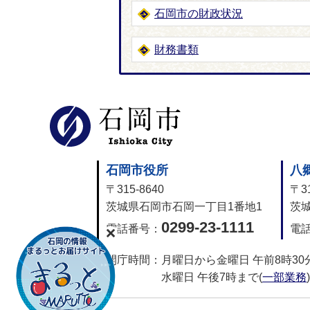
石岡市の財政状況
財務書類
石岡市公式
石岡市役所
八
〒315-8640
〒31
茨城県石岡市石岡一丁目1番地1
茨城
0299-23-1111
電話番号：
電
開庁時間：
月曜日から金曜日 午前8時30
水曜日 午後7時まで(
一部業務
)