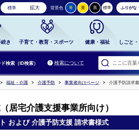
石岡市公式ホームページ
拡大
標準
背景色
青
黄
黒
標準
ふりがな
手続き
子育て・教育・スポーツ
健康・福祉
しごと・
検索について
ド検索（ID検索）
福祉・介護
介護予防
事業者向けページ
介護予防請求
式（居宅介護支援事業所向け）
 および 介護予防支援 請求書様式