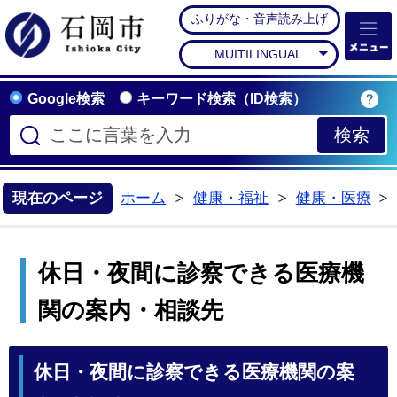
ふりがな・音声読み上げ
石岡市公式ホームペー
MUITILINGUAL
Google検索
キーワード検索（ID検索）
現在のページ
ホーム
健康・福祉
健康・医療
>
>
休日・夜間に診察できる医療機
関の案内・相談先
休日・夜間に診察できる医療機関の案