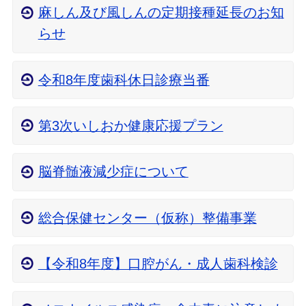
麻しん及び風しんの定期接種延長のお知
らせ
令和8年度歯科休日診療当番
第3次いしおか健康応援プラン
脳脊髄液減少症について
総合保健センター（仮称）整備事業
【令和8年度】口腔がん・成人歯科検診