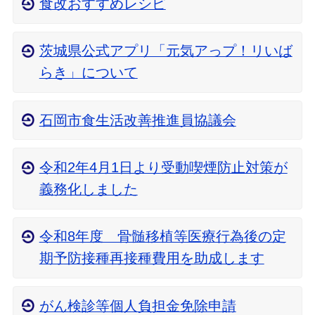
食改おすすめレシピ
茨城県公式アプリ「元気アっプ！リいば
らき」について
石岡市食生活改善推進員協議会
令和2年4月1日より受動喫煙防止対策が
義務化しました
令和8年度 骨髄移植等医療行為後の定
期予防接種再接種費用を助成します
がん検診等個人負担金免除申請