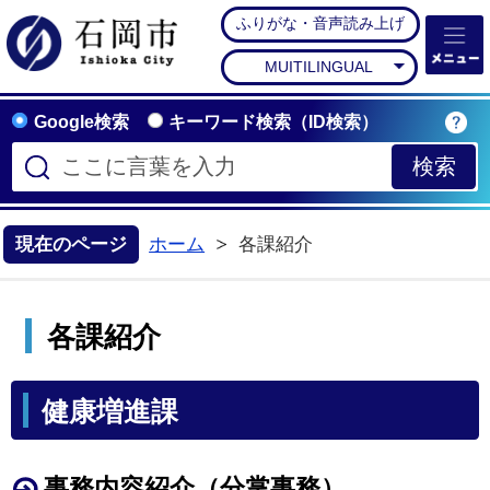
ふりがな・音声読み上げ
石岡市公式ホームペー
MUITILINGUAL
Google検索
キーワード検索（ID検索）
現在のページ
ホーム
各課紹介
各課紹介
健康増進課
事務内容紹介（分掌事務）