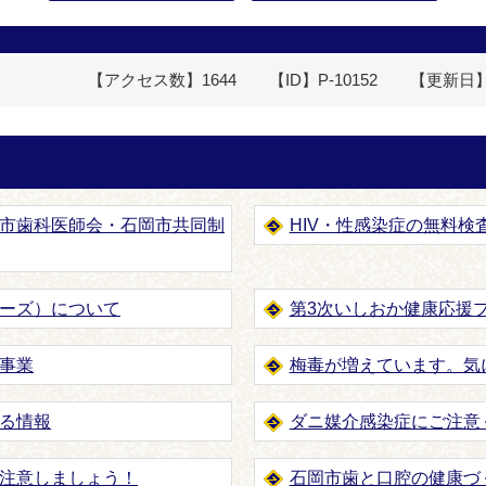
【アクセス数】
1644
【ID】
P-10152
【更新日
市歯科医師会・石岡市共同制
HIV・性感染症の無料
ーズ）について
第3次いしおか健康応援
事業
梅毒が増えています。気
る情報
ダニ媒介感染症にご注意
注意しましょう！
石岡市歯と口腔の健康づ