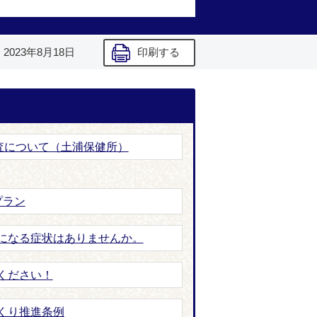
】
2023年8月18日
印刷する
検査について（土浦保健所）
プラン
になる症状はありませんか。
ください！
くり推進条例