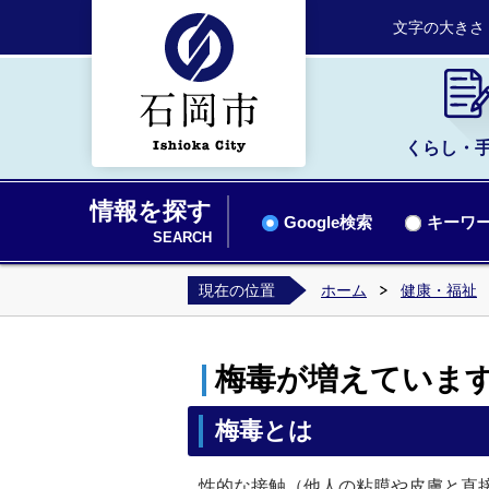
文字の大きさ
くらし・
情報を探す
Google検索
キーワー
SEARCH
現在の位置
ホーム
健康・福祉
梅毒が増えていま
梅毒とは
性的な接触（他人の粘膜や皮膚と直