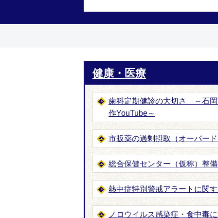
健康・医療
歯科定期健診の大切さ ～石岡
作YouTube～
市販薬の過剰摂取（オーバード
総合保健センター（仮称）整備
熱中症特別警戒アラートに関す
ノロウイルス感染症・食中毒に