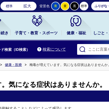
石岡市公式ホームページ
拡大
標準
背景色
青
黄
黒
標準
ふりがな
手続き
子育て・教育・スポーツ
健康・福祉
しごと・
検索について
ド検索（ID検索）
健康・医療
梅毒が増えています。気になる症状はありませんか
す。気になる症状はありませんか。
接接触すること）などによって感染します。