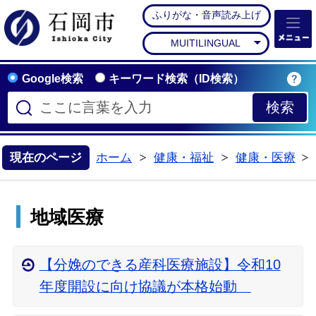
ふりがな・音声読み上げ
石岡市公式ホームペー
MUITILINGUAL
Google検索
キーワード検索（ID検索）
現在のページ
ホーム
健康・福祉
健康・医療
>
>
地域医療
【分娩のできる産科医療施設】令和10
年度開設に向け協議が本格始動