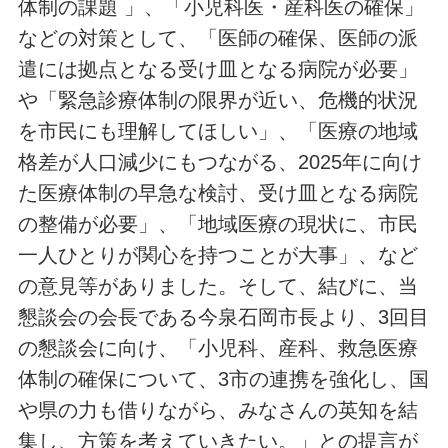
体制の課題 」、「小児科医・産科医の確保」
などの対策として、「医師の確保、医師の派
遣には拠点となる受け皿となる病院が必要」
や「緊急診療体制の限界が近い、危機的状況
を市民にも理解してほしい」、「医療の地域
格差が人口減少にもつながる、2025年に向け
た医療体制の早急な検討、受け皿となる病院
の整備が必要」、「地域医療の現状に、市民
一人ひとりが関心を持つことが大事」、など
の意見等がありました。そして、結びに、当
懇談会の会長である今泉石岡市長より、3回目
の懇談会に向け、「小児科、産科、救急医療
体制の確保について、3市の連携を強化し、国
や県の力も借りながら、みなさんの英知を結
集し、方策を考えていきたい。」との提言が