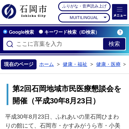
ふりがな・音声読み上げ
石岡市公式ホームペー
MUITILINGUAL
Google検索
キーワード検索（ID検索）
現在のページ
ホーム
健康・福祉
健康・医療
>
>
第2回石岡地域市民医療懇談会を
開催（平成30年8月23日）
平成30年8月23日、ふれあいの里石岡ひまわ
りの館にて、石岡市・かすみがうら市・小美