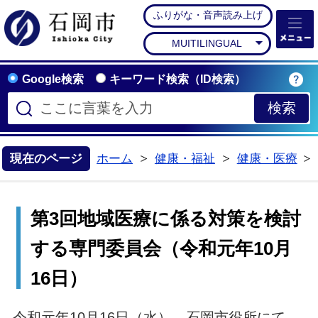
ふりがな・音声読み上げ
石岡市公式ホームペー
MUITILINGUAL
Google検索
キーワード検索（ID検索）
現在のページ
ホーム
健康・福祉
健康・医療
>
>
第3回地域医療に係る対策を検討
する専門委員会（令和元年10月
16日）
令和元年10月16日（水）、石岡市役所にて、