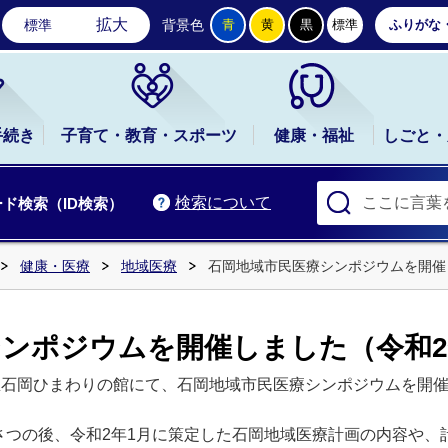
石岡市公式ホームページ
拡大
標準
背景色
青
黄
黒
標準
ふりがな
手続き
子育て・教育・スポーツ
健康・福祉
しごと・
検索について
ド検索（ID検索）
健康・医療
地域医療
石岡地域市民医療シンポジウムを開催
ンポジウムを開催しました（令和2
里石岡ひまわりの館にて、石岡地域市民医療シンポジウムを開
さつの後、令和2年1月に策定した石岡地域医療計画の内容や、