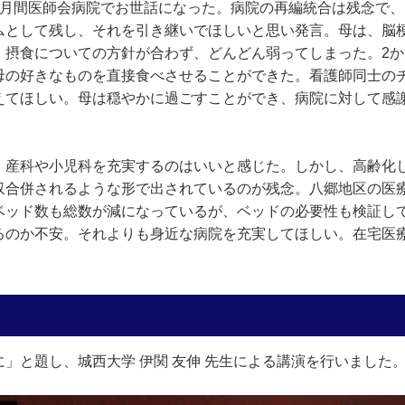
か月間医師会病院でお世話になった。病院の再編統合は残念で
ムとして残し、それを引き継いでほしいと思い発言。母は、脳
、摂食についての方針が合わず、どんどん弱ってしまった。2
母の好きなものを直接食べさせることができた。看護師同士の
えてほしい。母は穏やかに過ごすことができ、病院に対して感
。産科や小児科を充実するのはいいと感じた。しかし、高齢化
収合併されるような形で出されているのが残念。八郷地区の医
ベッド数も総数が減になっているが、ベッドの必要性も検証し
るのか不安。それよりも身近な病院を充実してほしい。在宅医
」と題し、城西大学 伊関 友伸 先生による講演を行いました