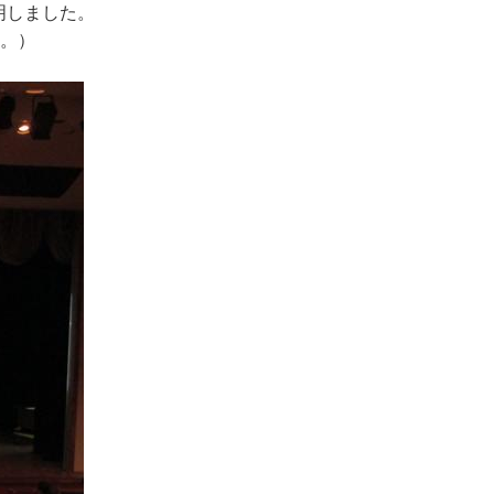
明しました。
。）