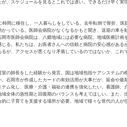
たが、スケジュールを見るとこれでは遅い。できるだけ早く実
前に柿岡に移住し、一人暮らしをしている。去年転倒で骨折、医
助かっている。医師会病院がなくなるかもと聞き、送迎の車を
石岡市医師会病院は、八郷地域には必要な病院。地域医療計画
感じる。私たちは、お医者さんへの信頼と病院の安心感がある
あるが、アクセスが悪くなり矛盾しているのではないか、これ
援室の師長をした経験から発言。国は地域包括ケアシステムの
い。石岡市が作成したカードの有効活用が大事だが、延命や最
ステム化し、医療・介護・福祉の連携を強化したい。看護師、
地域全体の急性期と回復期のバランスも考えてほしい。また、
合的に子育てを支援する場所が必要。地域で様々な世代の人が