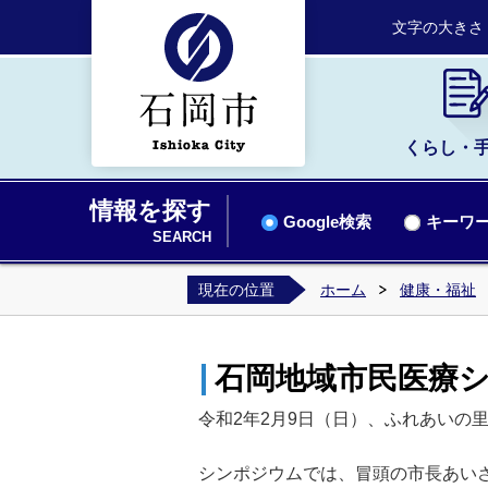
文字の大きさ
くらし・
情報を探す
Google検索
キーワー
SEARCH
現在の位置
ホーム
健康・福祉
石岡地域市民医療シ
令和2年2月9日（日）、ふれあいの
シンポジウムでは、冒頭の市長あい