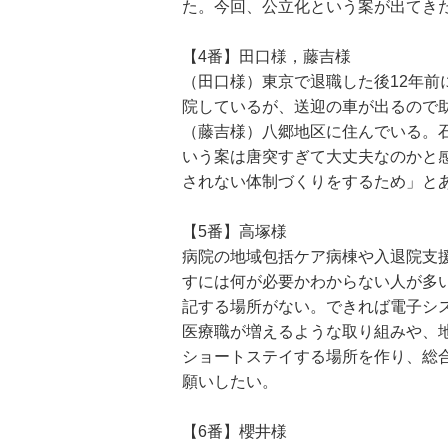
た。今回、公立化という案が出てき
【4番】田口様，藤吉様
（田口様）東京で退職した後12年
院しているが、送迎の車が出るので
（藤吉様）八郷地区に住んでいる。
いう案は唐突すぎて大丈夫なのかと
されない体制づくりをするため」と
【5番】高塚様
病院の地域包括ケア病棟や入退院支
すには何が必要かわからない人が多
記する場所がない。できれば電子シ
医療職が増えるような取り組みや、
ショートステイする場所を作り、総
願いしたい。
【6番】櫻井様