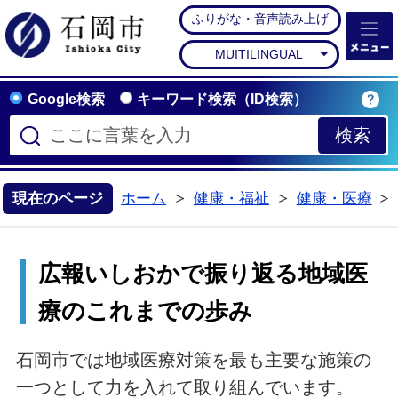
ふりがな・音声読み上げ
石岡市公式ホームペー
MUITILINGUAL
Google検索
キーワード検索（ID検索）
現在のページ
ホーム
健康・福祉
健康・医療
>
>
広報いしおかで振り返る地域医
療のこれまでの歩み
石岡市では地域医療対策を最も主要な施策の
一つとして力を入れて取り組んでいます。