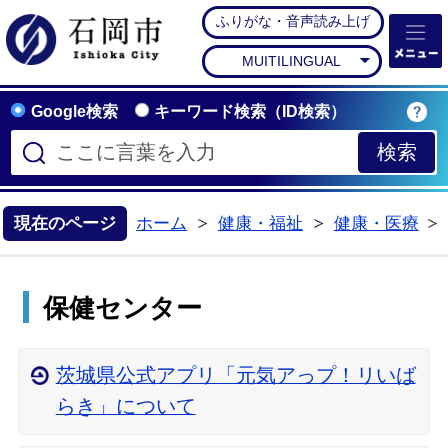
ふりがな・音声読み上げ
石岡市公式ホームペー
MUITILINGUAL
Google検索
キーワード検索（ID検索）
現在のページ
ホーム
健康・福祉
健康・医療
>
>
保健センター
茨城県公式アプリ「元気アっプ！リいば
らき」について