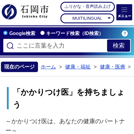
ふりがな・音声読み上げ
石岡市公式ホームペー
MUITILINGUAL
Google検索
キーワード検索（ID検索）
現在のページ
ホーム
健康・福祉
健康・医療
>
>
「かかりつけ医」を持ちましょ
う
～かかりつけ医は、あなたの健康のパートナ
ー～