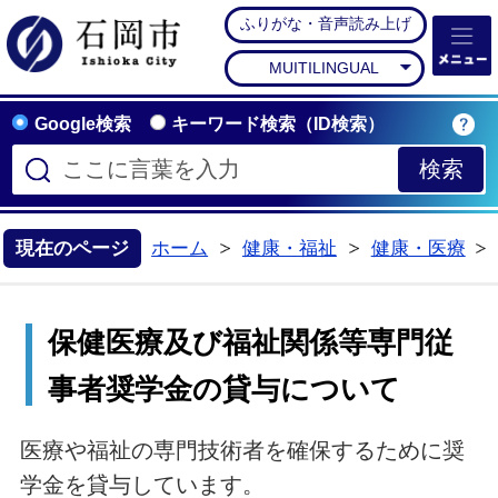
ふりがな・音声読み上げ
石岡市公式ホームペー
MUITILINGUAL
Google検索
キーワード検索（ID検索）
現在のページ
ホーム
健康・福祉
健康・医療
>
>
保健医療及び福祉関係等専門従
事者奨学金の貸与について
医療や福祉の専門技術者を確保するために奨
学金を貸与しています。