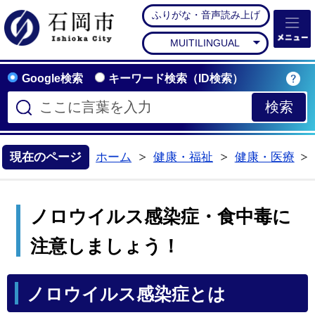
ふりがな・音声読み上げ
石岡市公式ホームペー
MUITILINGUAL
Google検索
キーワード検索（ID検索）
現在のページ
ホーム
健康・福祉
健康・医療
>
>
ノロウイルス感染症・食中毒に
注意しましょう！
ノロウイルス感染症とは