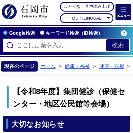
ふりがな・音声読み上げ
石岡市公式ホームペー
MUITILINGUAL
Google検索
キーワード検索（ID検索）
現在のページ
ホーム
健康・福祉
健康・医療
>
>
【令和8年度】集団健診（保健セ
ンター・地区公民館等会場）
大切なお知らせ