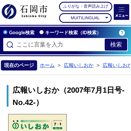
ふりがな・音声読み上げ
石岡市公式ホームペー
MUITILINGUAL
Google検索
キーワード検索（ID検索）
現在のページ
ホーム
広報いしおか
広報いしお
>
>
広報いしおか（2007年7月1日号-
No.42-）