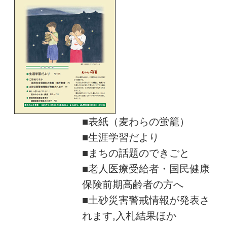
■表紙（麦わらの蛍籠）
■生涯学習だより
■まちの話題のできごと
■老人医療受給者・国民健康
保険前期高齢者の方へ
■土砂災害警戒情報が発表さ
れます,入札結果ほか