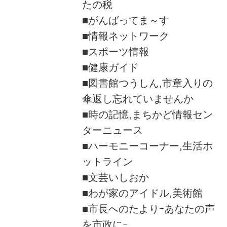
たの税
■がんばってま～す
■情報ネットワーク
■スポーツ情報
■健康ガイド
■図書館つうしん,市章入りの
傘返し忘れていませんか
■時の記憶,まちかど情報セン
ターニュース
■ハーモニーコーナー,生活ホ
ットライン
■文芸いしおか
■わが家のアイドル,美術館
■市長へのたよりｰあなたの声
を市政にｰ