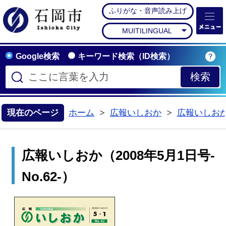
ふりがな・音声読み上げ
石岡市公式ホームペー
MUITILINGUAL
Google検索
キーワード検索（ID検索）
現在のページ
ホーム
広報いしおか
広報いしお
>
>
広報いしおか（2008年5月1日号-
No.62-）