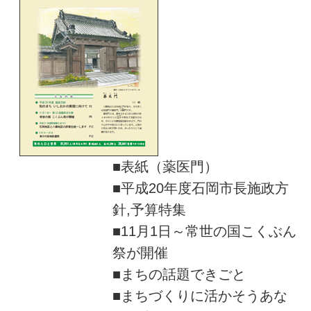
■表紙（薬医門）
■平成20年度石岡市長施政方
針,予算特集
■11月1日～常世の国こくぶん
祭が開催
■まちの話題できごと
■まちづくりに活かそうあな