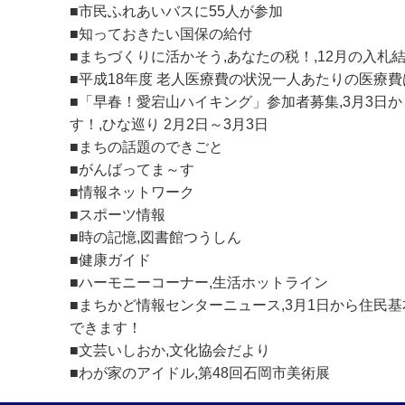
■市民ふれあいバスに55人が参加
■知っておきたい国保の給付
■まちづくりに活かそう,あなたの税！,12月の入札
■平成18年度 老人医療費の状況一人あたりの医療
■「早春！愛宕山ハイキング」参加者募集,3月3日
す！,ひな巡り 2月2日～3月3日
■まちの話題のできごと
■がんばってま～す
■情報ネットワーク
■スポーツ情報
■時の記憶,図書館つうしん
■健康ガイド
■ハーモニーコーナー,生活ホットライン
■まちかど情報センターニュース,3月1日から住民
できます！
■文芸いしおか,文化協会だより
■わが家のアイドル,第48回石岡市美術展