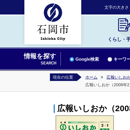
文字の大きさ
くらし・
情報を探す
Google検索
キーワー
SEARCH
現在の位置
ホーム
広報いしお
広報いしおか（2008年2月
広報いしおか（2008