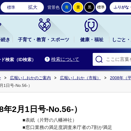
石岡市公式ホームページ
拡大
標準
背景色
青
黄
黒
標準
ふりがな
手続き
子育て・教育・スポーツ
健康・福祉
しごと・
検索について
ド検索（ID検索）
か
広報いしおかのご案内
広報いしおか（市報）
2008年（
1日号-No.56-）
年2月1日号-No.56-）
■表紙（片野の八幡神社）
■窓口業務の満足度調査来庁者の7割が満足