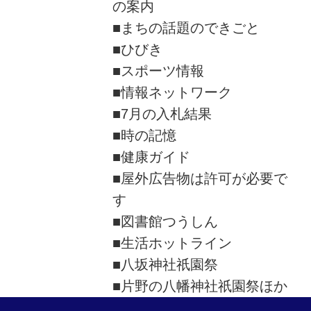
の案内
■まちの話題のできごと
■ひびき
■スポーツ情報
■情報ネットワーク
■7月の入札結果
■時の記憶
■健康ガイド
■屋外広告物は許可が必要で
す
■図書館つうしん
■生活ホットライン
■八坂神社祇園祭
■片野の八幡神社祇園祭ほか