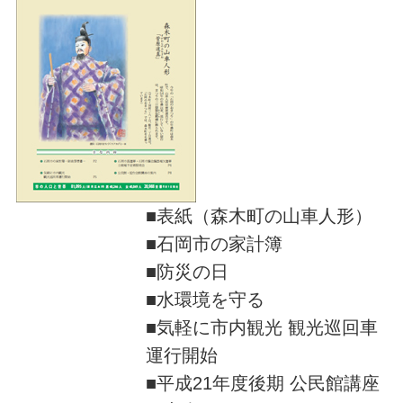
■表紙（森木町の山車人形）
■石岡市の家計簿
■防災の日
■水環境を守る
■気軽に市内観光 観光巡回車
運行開始
■平成21年度後期 公民館講座