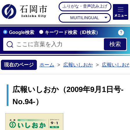
ふりがな・音声読み上げ
石岡市公式ホームペー
MUITILINGUAL
Google検索
キーワード検索（ID検索）
現在のページ
ホーム
広報いしおか
広報いしお
>
>
広報いしおか（2009年9月1日号-
No.94-）