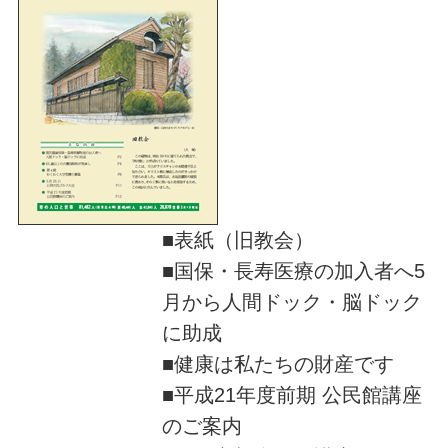
■表紙（旧教会）
■国保・長寿医療の加入者へ5
月から人間ドック・脳ドック
に助成
■健康は私たちの財産です
■平成21年度前期 公民館講座
のご案内