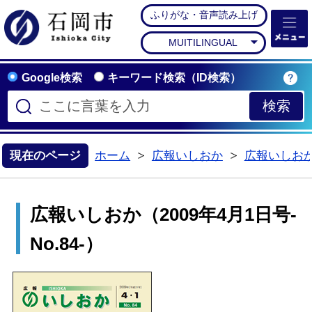
ふりがな・音声読み上げ
石岡市公式ホームペー
MUITILINGUAL
Google検索
キーワード検索（ID検索）
現在のページ
ホーム
広報いしおか
広報いしお
>
>
広報いしおか（2009年4月1日号-
No.84-）