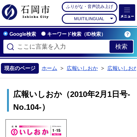
ふりがな・音声読み上げ
石岡市公式ホームペー
MUITILINGUAL
Google検索
キーワード検索（ID検索）
現在のページ
ホーム
広報いしおか
広報いしお
>
>
広報いしおか（2010年2月1日号-
No.104-）