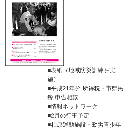
■表紙（地域防災訓練を実
施）
■平成21年分 所得税・市県民
税 申告相談
■情報ネットワーク
■2月の行事予定
■柏原運動施設・勤労青少年