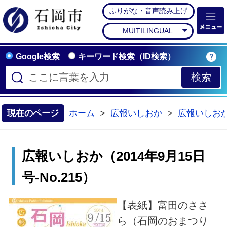
ふりがな・音声読み上げ
石岡市公式ホームペー
MUITILINGUAL
Google検索
キーワード検索（ID検索）
現在のページ
ホーム
広報いしおか
広報いしお
>
>
広報いしおか（2014年9月15日
号-No.215）
【表紙】富田のささ
ら（石岡のおまつり