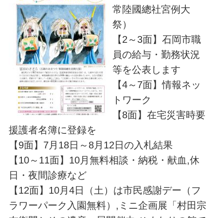
常陸國總社宮例大
祭）
【2～3面】石岡市職
員の給与・勤務状況
等を公表します
【4～7面】情報ネッ
トワーク
【8面】在宅災害時要
援護者名簿に登録を
【9面】7月18日～8月12日の入札結果
【10～11面】10月無料相談・納税・献血,休
日・夜間診療など
【12面】10月4日（土）は市民感謝デー（フ
ラワーパーク入園無料）,ミニ企画展「村田宗