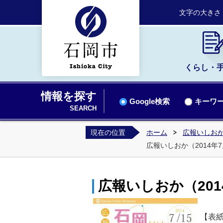
文字の大きさ
くらし・
情報を探す
Google検索
キーワー
SEARCH
現在の位置
ホーム
広報いしお
広報いしおか（2014年7月
広報いしおか（2014
【表