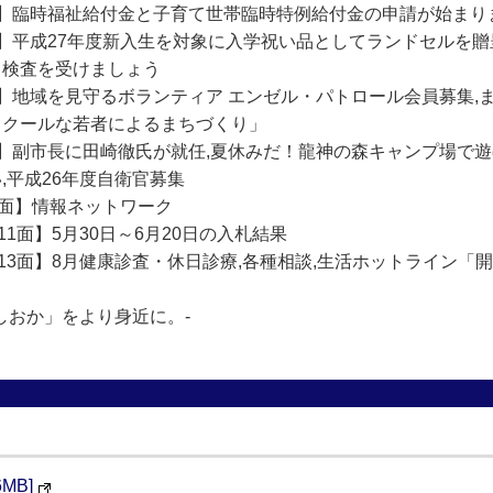
面】臨時福祉給付金と子育て世帯臨時特例給付金の申請が始まり
】平成27年度新入生を対象に入学祝い品としてランドセルを贈
り検査を受けましょう
面】地域を見守るボランティア エンゼル・パトロール会員募集,
てクールな若者によるまちづくり」
面】副市長に田崎徹氏が就任,夏休みだ！龍神の森キャンプ場で遊
,平成26年度自衛官募集
9面】情報ネットワーク
~11面】5月30日～6月20日の入札結果
~13面】8月健康診査・休日診療,各種相談,生活ホットライン
いしおか」をより身近に。-
MB]