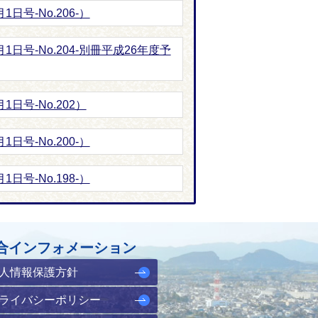
日号-No.206-）
1日号-No.204-別冊平成26年度予
1日号-No.202）
日号-No.200-）
日号-No.198-）
合インフォメーション
人情報保護方針
ライバシーポリシー