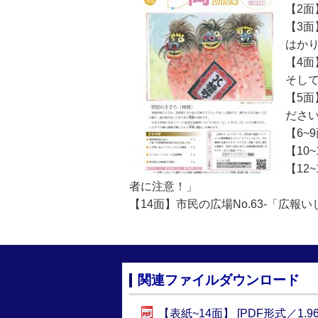
【2
【3面
はか
【4
そし
【5
ださい
【6~
【10
【12
者に注意！」
【14面】市民の広場No.63-「広報
関連ファイルダウンロード
【表紙~14面】 [PDF形式／1.96