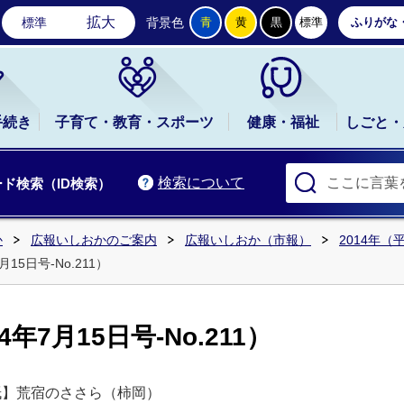
石岡市公式ホームページ
拡大
標準
背景色
青
黄
黒
標準
ふりがな
手続き
子育て・教育・スポーツ
健康・福祉
しごと・
検索について
ド検索（ID検索）
か
広報いしおかのご案内
広報いしおか（市報）
2014年（
15日号-No.211）
年7月15日号-No.211）
紙】荒宿のささら（柿岡）