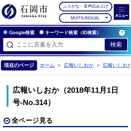
ふりがな・音声読み上げ
石岡市公式ホームペー
MUITILINGUAL
Google検索
キーワード検索（ID検索）
現在のページ
ホーム
広報いしおか
広報いしお
>
>
広報いしおか（2018年11月1日
号-No.314）
全ページ見る